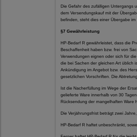
Die Gefahr des zufälligen Untergangs u
dem Versendungskauf mit der Übergabe
befinden, steht dies einer Übergabe im
§7 Gewährleistung
HP-Bedarf R gewährleistet, dass die P
Beschaffenheit haben bzw. frei von Sac
Verwendungen eignen oder sich für di
die bei Sachen der gleichen Art üblich 
Ankündigung im Angebot bzw. des Herste
gesetzlichen Vorschriften. Die Abtretun
Ist die Nacherfüllung im Wege der Ersatzl
gelieferte Ware innerhalb von 30 Tage
Rücksendung der mangelhaften Ware hat
Die Verjährungsfrist beträgt zwei Jahre
HP-Bedarf R haftet unbeschränkt, sowei
Ferner haftet HP-Bedarf R für die leich