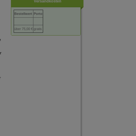
Versandkosten
Bestellwert
Porto
über 75,00 €
gratis
e
r
r