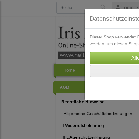
Login
Datenschutzeinst
Dieser Shop verwendet Co
werden, um diesen Shop 
Home
Bücher
Audio Downl
AGB
Rechtliche Hinweise
I Allgemeine Geschäftsbedingungen
II Widerrufsbelehrung
III DAtenschutzerklärung