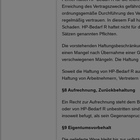
Erreichung des Vertragszwecks gefährdet
ordnungsgemäße Durchführung des Vert
regelmäßig vertrauen. In diesem Fall h
Schaden. HP-Bedarf R haftet nicht für d
Sätzen genannten Pflichten.
Die vorstehenden Haftungsbeschränkung
einen Mangel nach Übernahme einer Gara
verschwiegenen Mängeln. Die Haftung 
Soweit die Haftung von HP-Bedarf R ausg
Haftung von Arbeitnehmern, Vertretern 
§8 Aufrechnung, Zurückbehaltung
Ein Recht zur Aufrechnung steht dem Be
oder von HP-Bedarf R unbestritten sin
insoweit befugt, als sein Gegenanspruc
§9 Eigentumsvorbehalt
Die gelieferte Ware bleibt bis zur vol