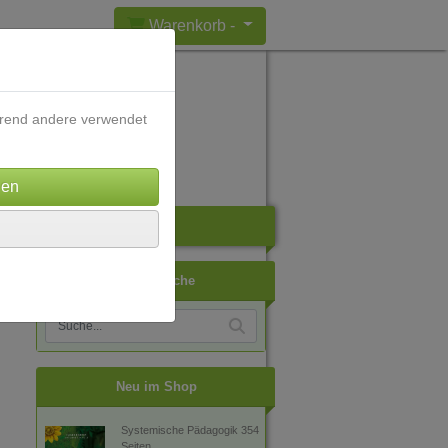
Warenkorb -
ährend andere verwendet
ch
Artikelsuche
Neu im Shop
Systemische Pädagogik 354
Seiten