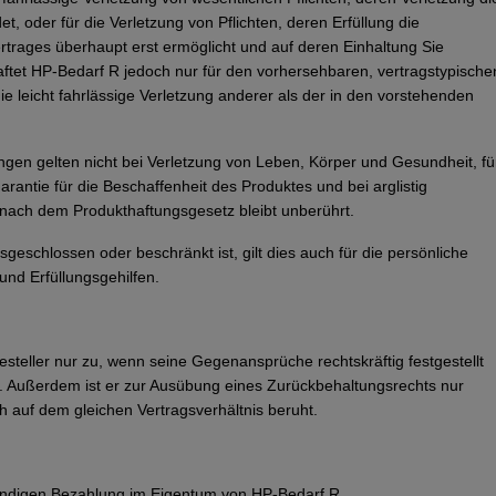
, oder für die Verletzung von Pflichten, deren Erfüllung die
rages überhaupt erst ermöglicht und auf deren Einhaltung Sie
aftet HP-Bedarf R jedoch nur für den vorhersehbaren, vertragstypische
ie leicht fahrlässige Verletzung anderer als der in den vorstehenden
en gelten nicht bei Verletzung von Leben, Körper und Gesundheit, fü
ntie für die Beschaffenheit des Produktes und bei arglistig
nach dem Produkthaftungsgesetz bleibt unberührt.
eschlossen oder beschränkt ist, gilt dies auch für die persönliche
und Erfüllungsgehilfen.
steller nur zu, wenn seine Gegenansprüche rechtskräftig festgestellt
d. Außerdem ist er zur Ausübung eines Zurückbehaltungsrechts nur
h auf dem gleichen Vertragsverhältnis beruht.
lständigen Bezahlung im Eigentum von HP-Bedarf R