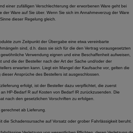
nd einer zufälligen Verschlechterung der erworbenen Ware geht bei
 der Ware auf Sie über. Wenn Sie sich im Annahmeverzug der Ware
 Sinne dieser Regelung gleich.
rodukte zum Zeitpunkt der Übergabe eine etwa vereinbarte
hmängeln sind, d.h. dass sie sich für die den Vertrag vorausgesetzten
e gewöhnliche Verwendung eignen und eine Beschaffenheit aufweisen,
ist und die der Besteller nach der Art der Sache und/oder der
llers erwarten kann. Liegt ein Mangel der Kaufsache vor, gelten die
g dieser Ansprüche des Bestellers ist ausgeschlossen.
ieferung erfolgt, ist der Besteller dazu verpflichtet, die zuerst
n an HP-Bedarf R auf Kosten von Bedarf IR zurückzusenden. Die
 nach den gesetzlichen Vorschriften zu erfolgen.
, gerechnet ab Lieferung.
t die Schadensursache auf Vorsatz oder grober Fahrlässigkeit beruht.
t fahrlässige Verletzung von wesentlichen Pflichten, deren Verletzung di