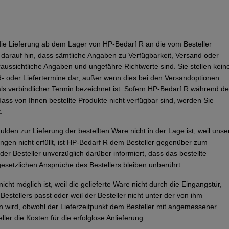
t die Lieferung ab dem Lager von HP-Bedarf R an die vom Besteller
darauf hin, dass sämtliche Angaben zu Verfügbarkeit, Versand oder
raussichtliche Angaben und ungefähre Richtwerte sind. Sie stellen kein
d- oder Liefertermine dar, außer wenn dies bei den Versandoptionen
als verbindlicher Termin bezeichnet ist. Sofern HP-Bedarf R während de
 dass von Ihnen bestellte Produkte nicht verfügbar sind, werden Sie
.
den zur Lieferung der bestellten Ware nicht in der Lage ist, weil unse
tungen nicht erfüllt, ist HP-Bedarf R dem Besteller gegenüber zum
d der Besteller unverzüglich darüber informiert, dass das bestellte
gesetzlichen Ansprüche des Bestellers bleiben unberührt.
icht möglich ist, weil die gelieferte Ware nicht durch die Eingangstür,
stellers passt oder weil der Besteller nicht unter der von ihm
 wird, obwohl der Lieferzeitpunkt dem Besteller mit angemessener
ller die Kosten für die erfolglose Anlieferung.