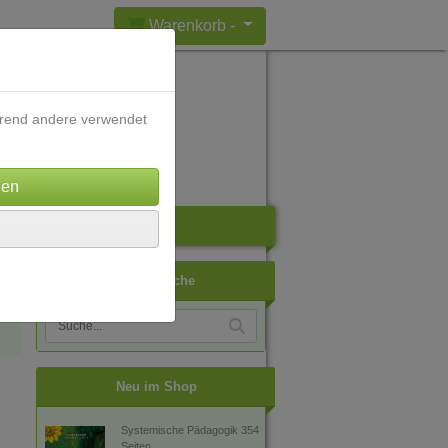
Warenkorb -
ährend andere verwendet
ch
Artikelsuche
Neu im Shop
Systemische Pädagogik 354
Seiten