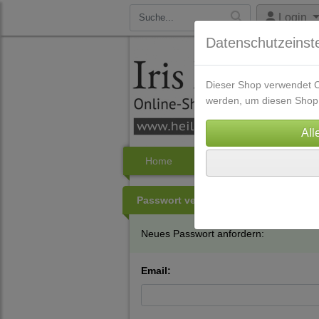
Login
Datenschutzeinst
Dieser Shop verwendet Co
werden, um diesen Shop 
Home
Bücher
Audio Downl
Passwort vergessen
Neues Passwort anfordern:
Email: