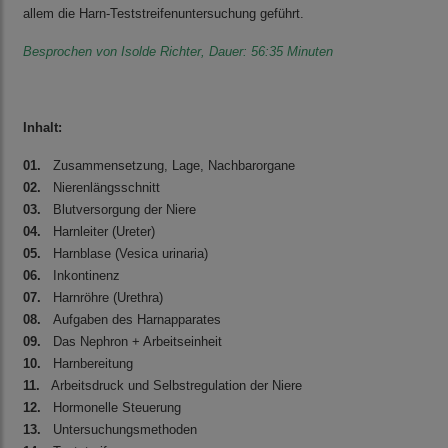
allem die Harn-Teststreifenuntersuchung geführt.
Besprochen von
Isolde Richter
, Dauer: 56:35 Minuten
Inhalt:
01.
Zusammensetzung, Lage, Nachbarorgane
02.
Nierenlängsschnitt
03.
Blutversorgung der Niere
04.
Harnleiter (Ureter)
05.
Harnblase (Vesica urinaria)
06.
Inkontinenz
07.
Harnröhre (Urethra)
08.
Aufgaben des Harnapparates
09.
Das Nephron + Arbeitseinheit
10.
Harnbereitung
11.
Arbeitsdruck und Selbstregulation der Niere
12.
Hormonelle Steuerung
13.
Untersuchungsmethoden