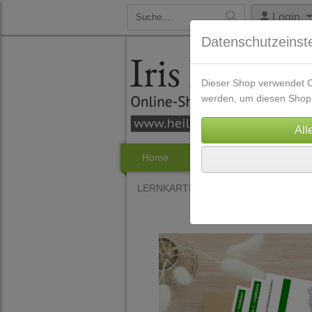
Login
Datenschutzeinst
Dieser Shop verwendet Co
werden, um diesen Shop 
Home
Bücher
Audio Downl
LERNKARTEN
Isolde Richter HP Au