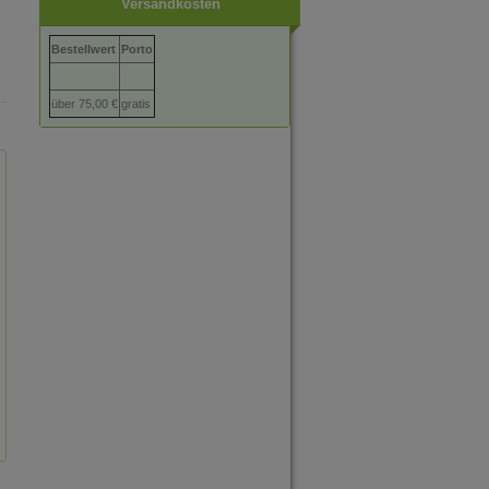
Versandkosten
Bestellwert
Porto
über 75,00 €
gratis
Atlas für
Prüfungstraining für
Heilpraktiker, Isolde
Heilpraktiker, Isolde
Richter 7.
Richter 11.
Neuauflage
Neuauflage
79,00 € *
48,00 € *