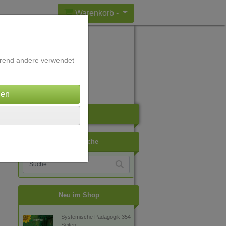
Warenkorb -
ährend andere verwendet
ch
Artikelsuche
Neu im Shop
Systemische Pädagogik 354
Seiten