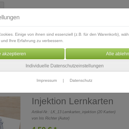
ellungen
okies. Einige von ihnen sind essenziell (z.B. für den Warenkorb), w
und Ihre Erfahrung zu verbessern.
oads
Lernkarten
Skripte
Kontakt
Energetikberei
Individuelle Datenschutzeinstellungen
sbildung
Impressum
|
Datenschutz
Injektion Lernkarten
Artikel-Nr.:
LK_13 Lernkarten_injektion (20 Karten)
von Iris Richter (Autor)